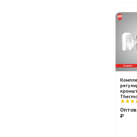
Компле
регули
кроншт
Thermo
Оптов
₽