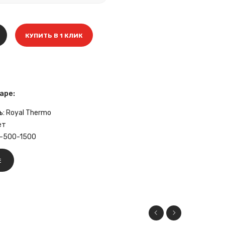
КУПИТЬ В 1 КЛИК
аре:
ь:
Royal Thermo
ет
-500-1500
Е