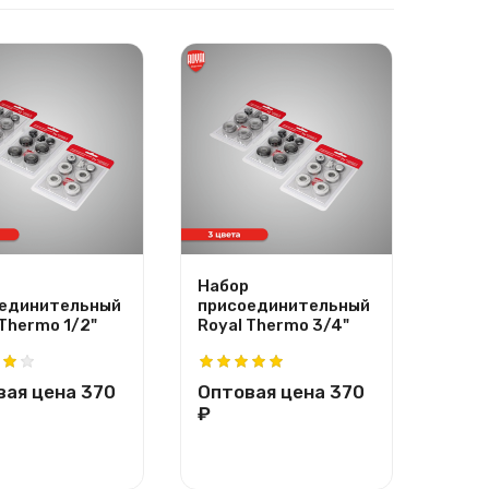
Набор
Напо
единительный
присоединительный
регу
 Thermo 1/2"
Royal Thermo 3/4"
крон
Ther
вая цена
370
Оптовая цена
370
Опт
₽
₽