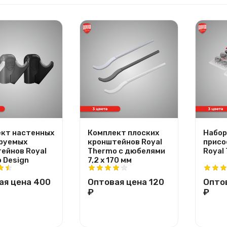
кт настенных
Комплект плоских
Набор
руемых
кронштейнов Royal
присо
ейнов Royal
Thermo с дюбелями
Royal
 Design
7,2 х 170 мм
ая цена
400
Оптовая цена
120
Опто
₽
₽