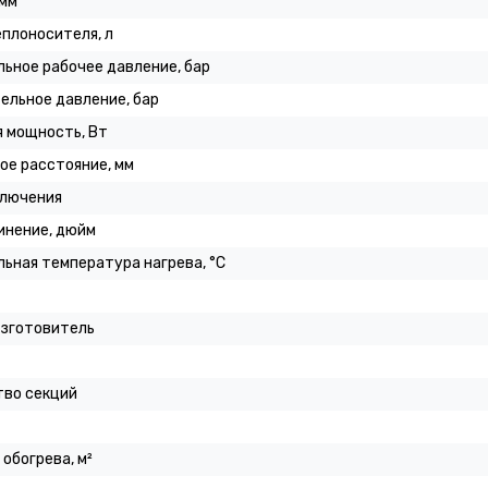
 мм
плоносителя, л
ьное рабочее давление, бар
ельное давление, бар
 мощность, Вт
ое расстояние, мм
ключения
инение, дюйм
ьная температура нагрева, °C
изготовитель
тво секций
обогрева, м²