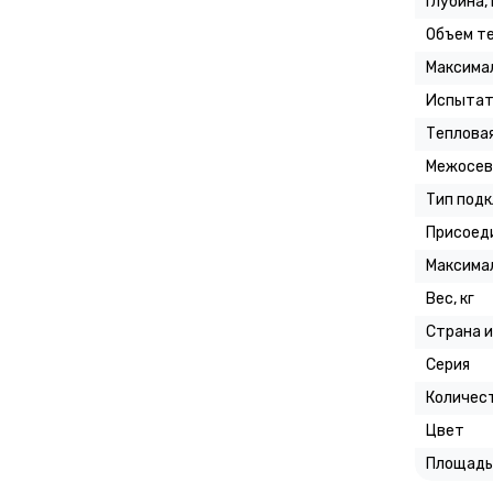
Глубина,
Объем те
Максимал
Испытат
Тепловая
Межосев
Тип под
Присоед
Максимал
Вес, кг
Страна 
Серия
Количес
Цвет
Площадь 