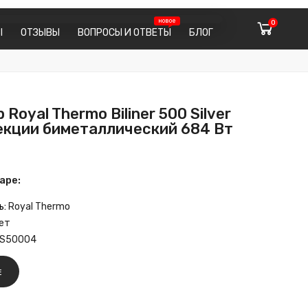
0
Ы
ОТЗЫВЫ
ВОПРОСЫ И ОТВЕТЫ
БЛОГ
Royal Thermo Biliner 500 Silver
секции биметаллический 684 Вт
аре:
ь:
Royal Thermo
ет
S50004
Е