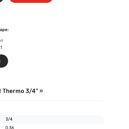
аре:
ет
1
Е
 Thermo 3/4" »
3/4
0.36