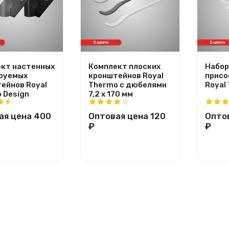
кт настенных
Комплект плоских
Набор
руемых
кронштейнов Royal
присо
ейнов Royal
Thermo с дюбелями
Royal
 Design
7,2 х 170 мм
ая цена
400
Оптовая цена
120
Опто
₽
₽