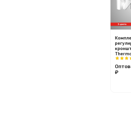
Компле
регули
кроншт
Thermo
Оптов
₽