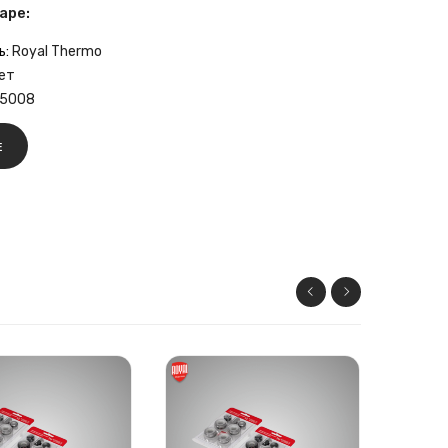
аре:
ь:
Royal Thermo
ет
5008
Е