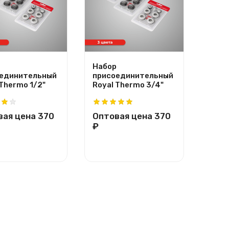
Набор
Напо
единительный
присоединительный
регу
 Thermo 1/2"
Royal Thermo 3/4"
крон
Ther
вая цена
370
Оптовая цена
370
Опт
₽
₽