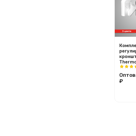
Компле
регули
кроншт
Thermo
Оптов
₽