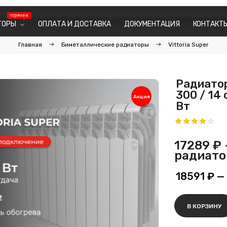
ТОРЫ
ОПЛАТА И ДОСТАВКА
ДОКУМЕНТАЦИЯ
КОНТАКТ
Главная
Биметаллические радиаторы
Vittoria Super
Радиатор 
300 / 14
Акция
Вт
17289 ₽
радиато
18591 ₽
— 
В КОРЗИНУ