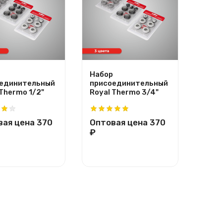
Набор
Напо
единительный
присоединительный
регу
 Thermo 1/2"
Royal Thermo 3/4"
крон
Ther
вая цена
370
Оптовая цена
370
Опт
₽
₽