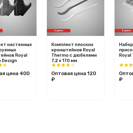
кт настенных
Комплект плоских
Набор
руемых
кронштейнов Royal
присо
ейнов Royal
Thermo с дюбелями
Royal
 Design
7,2 х 170 мм
ая цена
400
Оптовая цена
120
Опто
₽
₽