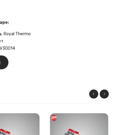
аре:
ь:
Royal Thermo
ет
V30014
Е