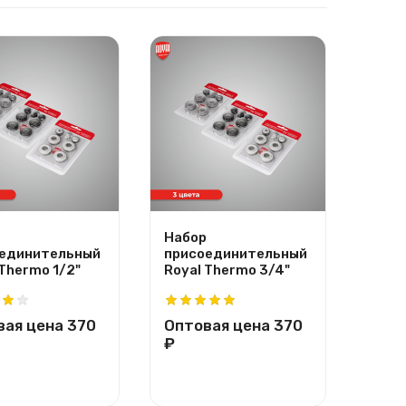
Набор
Напо
единительный
присоединительный
регу
 Thermo 1/2"
Royal Thermo 3/4"
крон
Ther
вая цена
370
Оптовая цена
370
Опт
₽
₽