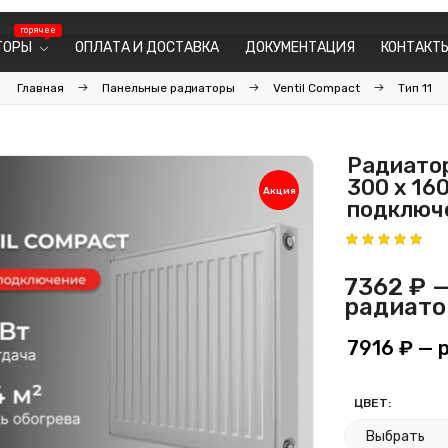
ТОРЫ
ОПЛАТА И ДОСТАВКА
ДОКУМЕНТАЦИЯ
КОНТАКТ
Главная
Панельные радиаторы
Ventil Compact
Тип 11
Радиатор
300 х 16
Акция
подключе
7362 ₽
—
радиато
7916 ₽
— р
ЦВЕТ: