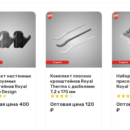
кт настенных
Комплект плоских
Набор
руемых
кронштейнов Royal
присо
ейнов Royal
Thermo с дюбелями
Royal
 Design
7,2 х 170 мм
ая цена
400
Оптовая цена
120
Опто
₽
₽