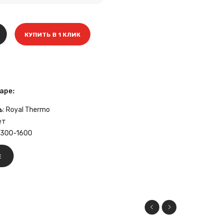
КУПИТЬ В 1 КЛИК
аре:
ь:
Royal Thermo
ет
-300-1600
Е