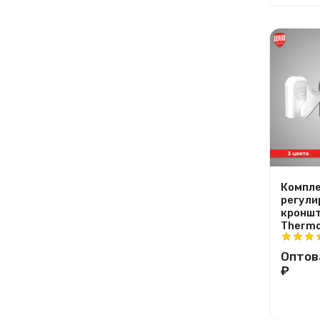
Компле
регули
кроншт
Thermo
Оптов
₽