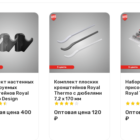
кт настенных
Комплект плоских
Набор
руемых
кронштейнов Royal
присо
ейнов Royal
Thermo с дюбелями
Royal
 Design
7,2 х 170 мм
ая цена
400
Оптовая цена
120
Опто
₽
₽