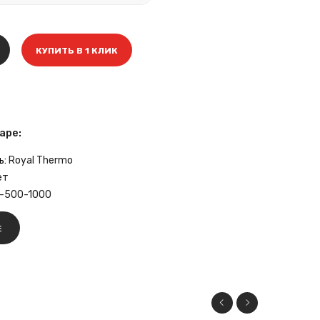
КУПИТЬ В 1 КЛИК
аре:
ь:
Royal Thermo
ет
-500-1000
Е