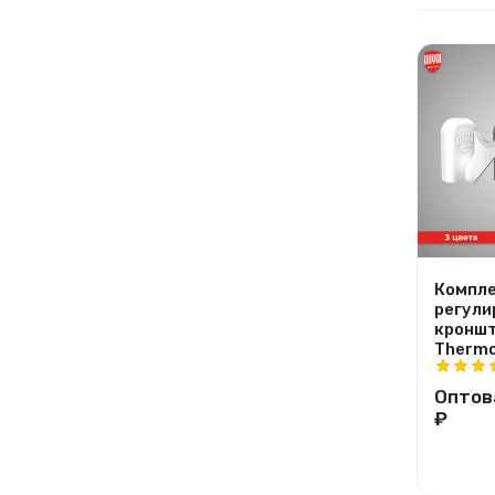
Компле
регули
кроншт
Thermo
Оптов
₽