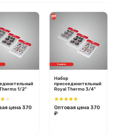
Набор
Напо
единительный
присоединительный
регу
 Thermo 1/2"
Royal Thermo 3/4"
крон
Ther
вая цена
370
Оптовая цена
370
Опт
₽
₽