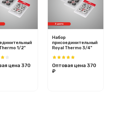
Набор
Напо
единительный
присоединительный
регу
 Thermo 1/2"
Royal Thermo 3/4"
крон
Ther
вая цена
370
Оптовая цена
370
Опт
₽
₽