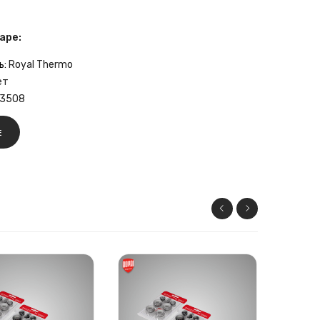
аре:
ь:
Royal Thermo
ет
3508
Е