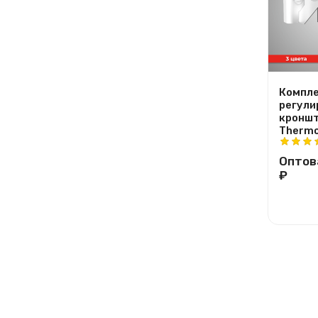
Компле
регули
кроншт
Thermo
Оптов
₽