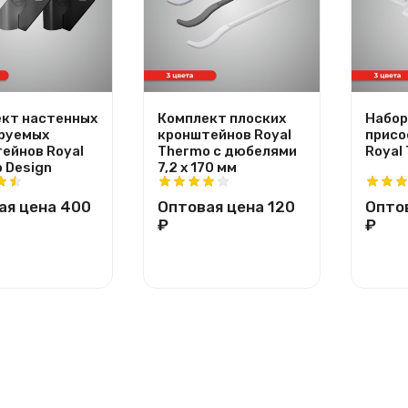
кт настенных
Комплект плоских
Набор
руемых
кронштейнов Royal
присо
ейнов Royal
Thermo с дюбелями
Royal
 Design
7,2 х 170 мм
ая цена
400
Оптовая цена
120
Опто
₽
₽