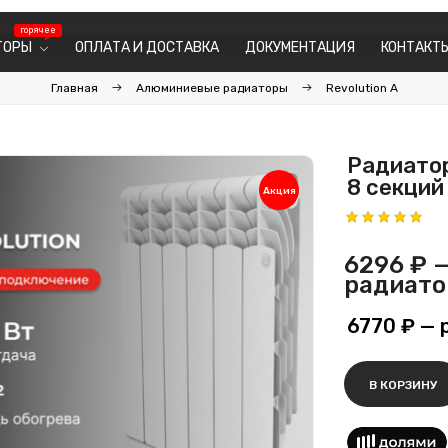
ТОРЫ
ОПЛАТА И ДОСТАВКА
ДОКУМЕНТАЦИЯ
КОНТАКТ
Главная
Алюминиевые радиаторы
Revolution A
Радиатор
8 секций
Акция
6296 ₽
—
радиато
6770 ₽
— 
В КОРЗИНУ