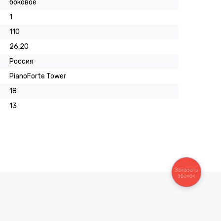
боковое
1
110
26.20
Россия
PianoForte Tower
18
13
Заказать
звонок