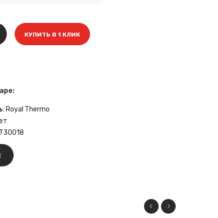
КУПИТЬ В 1 КЛИК
аре:
ь:
Royal Thermo
ет
T30018
Е