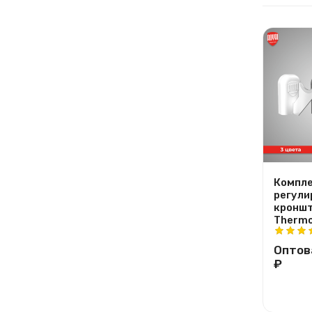
Компле
регули
кроншт
Thermo
Оптов
₽