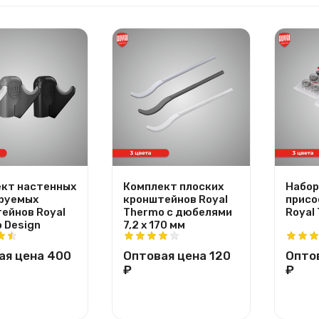
кт настенных
Комплект плоских
Набор
руемых
кронштейнов Royal
присо
ейнов Royal
Thermo с дюбелями
Royal
 Design
7,2 х 170 мм
ая цена
400
Оптовая цена
120
Опто
₽
₽