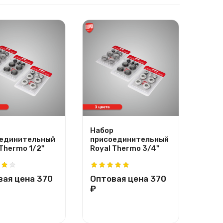
Набор
Напо
единительный
присоединительный
регу
 Thermo 1/2"
Royal Thermo 3/4"
крон
Ther
вая цена
370
Оптовая цена
370
Опт
₽
₽