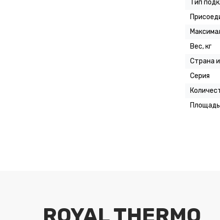
Тип под
Присоед
Максимал
Вес, кг
Страна 
Серия
Количес
Площадь 
ROYAL THERMO