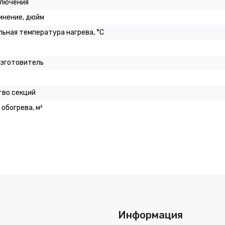
ключения
инение, дюйм
ьная температура нагрева, °C
изготовитель
тво секций
обогрева, м²
Информация