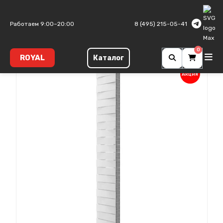
Главная
Биметаллические радиаторы
PianoForte Tower
Работаем 9:00–20:00
8 (495) 215-05-41
0
ROYAL
Каталог
Акция