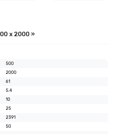
00 х 2000 »
500
2000
61
5.4
10
25
2391
50