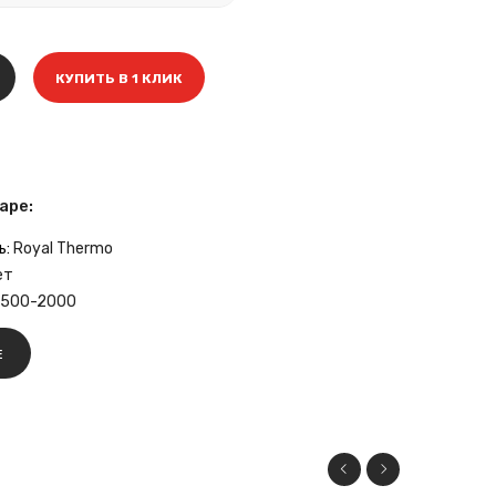
КУПИТЬ В 1 КЛИК
аре:
ь:
Royal Thermo
ет
-500-2000
Е