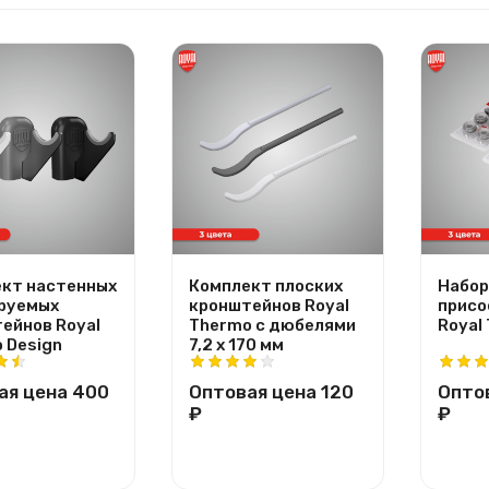
кт настенных
Комплект плоских
Набор
руемых
кронштейнов Royal
присо
ейнов Royal
Thermo с дюбелями
Royal
 Design
7,2 х 170 мм
ая цена
400
Оптовая цена
120
Опто
₽
₽