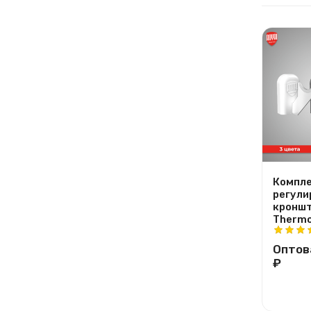
Компле
регули
кроншт
Thermo
Оптов
₽