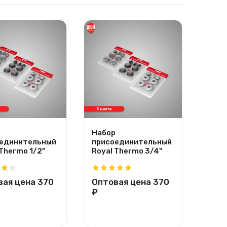
Набор
Напо
единительный
присоединительный
регу
 Thermo 1/2"
Royal Thermo 3/4"
крон
Ther
вая цена
370
Оптовая цена
370
Опт
₽
₽