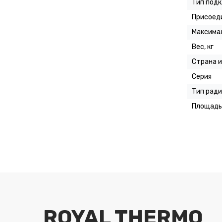
Тип под
Присоед
Максимал
Вес, кг
Страна 
Серия
Тип рад
Площадь 
ROYAL THERMO