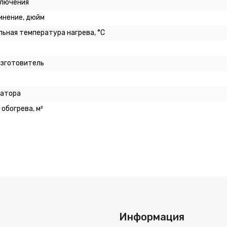
ключения
инение, дюйм
ьная температура нагрева, °C
изготовитель
иатора
обогрева, м²
Информация