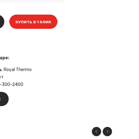
КУПИТЬ В 1 КЛИК
аре:
ь:
Royal Thermo
ет
-300-2400
Е