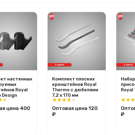
кт настенных
Комплект плоских
Набор
руемых
кронштейнов Royal
присо
ейнов Royal
Thermo с дюбелями
Royal
 Design
7,2 х 170 мм
ая цена
400
Оптовая цена
120
Опто
₽
₽