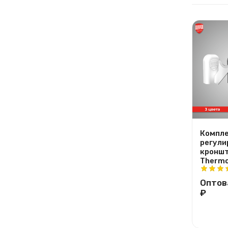
Компле
регули
кроншт
Thermo
Оптов
₽