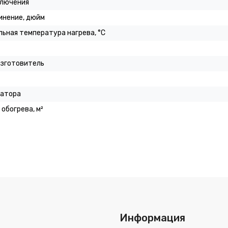
ключения
инение, дюйм
ьная температура нагрева, °C
изготовитель
иатора
обогрева, м²
Информация