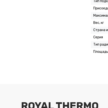
Тип под
Присоед
Максимал
Вес, кг
Страна 
Серия
Тип рад
Площадь 
ROYAL THERMO