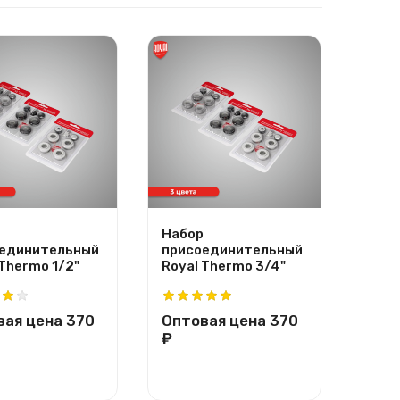
Набор
Напо
единительный
присоединительный
регу
 Thermo 1/2"
Royal Thermo 3/4"
крон
Ther
вая цена
370
Оптовая цена
370
Опт
₽
₽