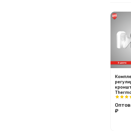
Компле
регули
кроншт
Thermo
Оптов
₽