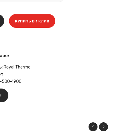
КУПИТЬ В 1 КЛИК
аре:
ь:
Royal Thermo
ет
-500-1900
Е