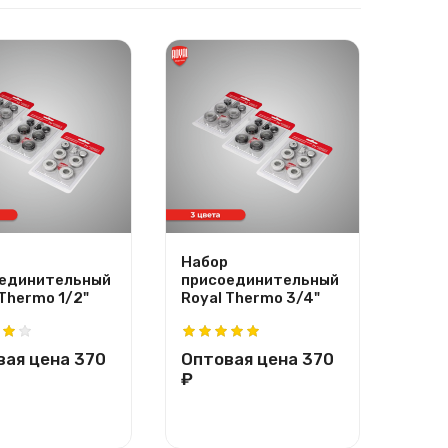
Набор
Напо
единительный
присоединительный
регу
 Thermo 1/2"
Royal Thermo 3/4"
крон
Ther
вая цена
370
Оптовая цена
370
Опт
₽
₽