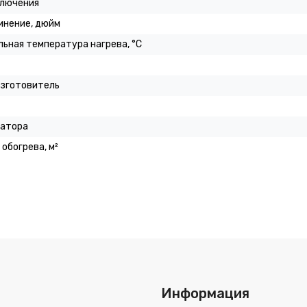
ключения
инение, дюйм
ьная температура нагрева, °C
изготовитель
иатора
обогрева, м²
Информация