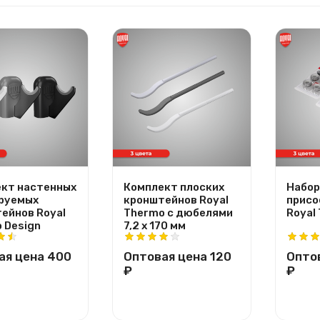
кт настенных
Комплект плоских
Набор
руемых
кронштейнов Royal
присо
ейнов Royal
Thermo с дюбелями
Royal
 Design
7,2 х 170 мм
ая цена
400
Оптовая цена
120
Опто
₽
₽